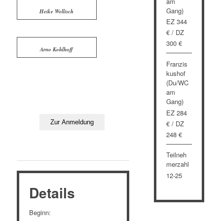
am
Gang)
Heike Wellisch
EZ 344
€ / DZ
300 €
Arno Kohlhoff
Franzis
kushof
(Du/WC
am
Gang)
EZ 284
€ / DZ
248 €
Teilneh
merzahl
12-25
Details
Beginn: