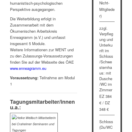
Nicht-
humanistisch-psychologischen
Mitgliede
Perspektive ausgegangen.
r)
Die Weiterbildung erfolgt in
Zusammenarbeit mit dem
zzgl.
Ökumenischen Arbeitskreis
Verpfleg
Enneagramm (e.V.) und umfasst
ung und
insgesamt 5 Module.
Unterku
Weitere Informationen zur WENT und
nft im
zu den Zulassungs-Voraussetzungen
Schloss
/Schwe
finden Sie auf der Webseite des ÖAE
sternha
www.enneagramm.eu
us: mit
Voraussetzung:
Teilnahme am Modul
Dusche
1
/WC im
Zimmer
EZ 384
Tagungsmitarbeiter/innen
€ / DZ
u.a.:
348 €
Schloss
(Du/WC