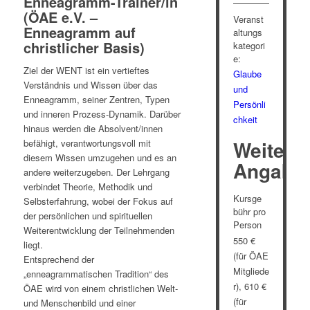
Enneagramm-Trainer/in
(ÖAE e.V. –
Veranst
Enneagramm auf
altungs
christlicher Basis)
kategori
e:
Ziel der WENT ist ein vertieftes
Glaube
Verständnis und Wissen über das
und
Enneagramm, seiner Zentren, Typen
Persönli
und inneren Prozess-Dynamik. Darüber
chkeit
hinaus werden die Absolvent/innen
Weitere
befähigt, verantwortungsvoll mit
diesem Wissen umzugehen und es an
Angabe
andere weiterzugeben. Der Lehrgang
verbindet Theorie, Methodik und
Kursge
Selbsterfahrung, wobei der Fokus auf
bühr pro
der persönlichen und spirituellen
Person
Weiterentwicklung der Teilnehmenden
550 €
liegt.
(für ÖAE
Entsprechend der
Mitgliede
„enneagrammatischen Tradition“ des
r), 610 €
ÖAE wird von einem christlichen Welt-
(für
und Menschenbild und einer