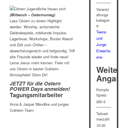
Veranst
altungs
(Mittwoch – Ostermontag)
kategori
Lass Ostern zu einem Highlight
e:
werden. Worship, actionreiche
Teens
Geländespiele, stärkende Impulse,
und
Lagerfeuer, Workshops, Bunter Abend
Junge
und Zeit zum Chillen –
abwechslungsreich und tiefgründig. Triff
Erwachs
alte Freunde wieder und finde neue!
ene
Lerne Jesus mehr kennen. Feier mit
Weitere
uns Ostern in bester Craheim-
Atmosphäre! Gönn Dir!
Angabe
JETZT für die Ostern
POWER Days anmelden!
Komple
Tagungsmitarbeiter
ttpreis
260 €
Anna & Jaspar Wandtke und junges
Craheim Team
Teilneh
merzahl
10-30