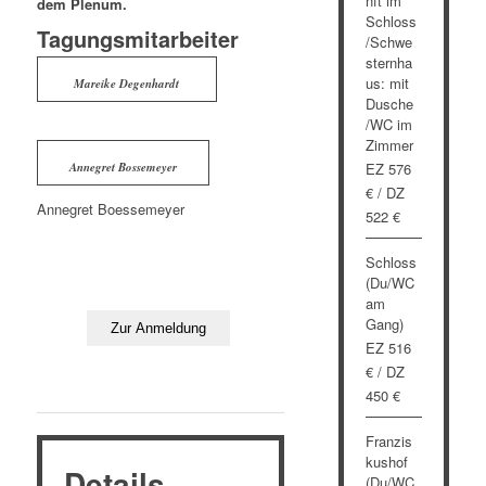
nft im
dem Plenum.
Schloss
Tagungsmitarbeiter
/Schwe
sternha
us: mit
Mareike Degenhardt
Dusche
/WC im
Zimmer
EZ 576
Annegret Bossemeyer
€ / DZ
Annegret Boessemeyer
522 €
Schloss
(Du/WC
am
Gang)
EZ 516
€ / DZ
450 €
Franzis
kushof
Details
(Du/WC