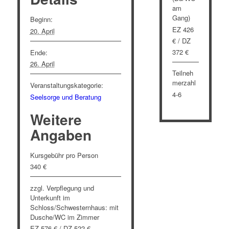
am
Gang)
Beginn:
EZ 426
20. April
€ / DZ
372 €
Ende:
26. April
Teilneh
merzahl
Veranstaltungskategorie:
4-6
Seelsorge und Beratung
Weitere
Angaben
Kursgebühr pro Person
340 €
zzgl. Verpflegung und
Unterkunft im
Schloss/Schwesternhaus: mit
Dusche/WC im Zimmer
EZ 576 € / DZ 522 €