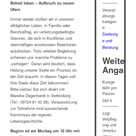
Befreit leben – Aufbruch zu neuen
Ufern
Veranst
altungs
Immer wieder stoßen wir in unserem
kategori
alltäglichen Leben, in Familie oder
e:
Berufsalltag, an verletzungsbedingte
Seelsorg
Grenzen, die sich in Konflikten und
e und
übermäßigen emotionalen Reaktionen
Beratung
ausdrücken. Trotz erlebter Begleitung
scheinen uns manche Probleme zu
Weitere
„verfolgen“. Daran wird deutlich, dass
Angabe
Heilung unserer Seele ein Prozess ist,
der Zeit braucht. In diesen Tagen soll
Kursge
Ihre Seele diese Zeit bekommen!
bühr pro
Bitte setzen Sie sich direkt mit
Person
Mareike Degenhardt in Verbindung
340 €
(Tel.: 09724-91 00 35). Voraussetzung
zur Teilnahme sind ausreichende
zzgl.
Kenntnisse der eigenen
Verpfleg
Lebensgeschichte.
ung und
Unterku
Beginn ist am Montag um 16 Uhr mit