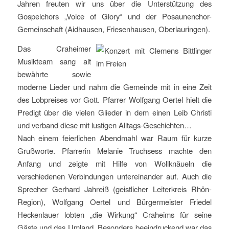
Jahren freuten wir uns über die Unterstützung des
Gospelchors „Voice of Glory“ und der Posaunenchor-
Gemeinschaft (Aidhausen, Friesenhausen, Oberlauringen).
Das Craheimer
Musikteam sang alt
bewährte sowie
moderne Lieder und nahm die Gemeinde mit in eine Zeit
des Lobpreises vor Gott. Pfarrer Wolfgang Oertel hielt die
Predigt über die vielen Glieder in dem einen Leib Christi
und verband diese mit lustigen Alltags-Geschichten…
Nach einem feierlichen Abendmahl war Raum für kurze
Grußworte. Pfarrerin Melanie Truchsess machte den
Anfang und zeigte mit Hilfe von Wollknäueln die
verschiedenen Verbindungen untereinander auf. Auch die
Sprecher Gerhard Jahreiß (geistlicher Leiterkreis Rhön-
Region), Wolfgang Oertel und Bürgermeister Friedel
Heckenlauer lobten „die Wirkung“ Craheims für seine
Gäste und das Umland. Besonders beeindruckend war das