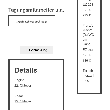
EZ 258
Tagungsmitarbeiter u.a.
€ / DZ
225 €
Irmela Gehenio und Team
Franzis
kushof
(Du/WC
am
Gang)
EZ 213
€ / DZ
186 €
Details
Teilneh
merzahl
Beginn:
8-25
22. Oktober
Ende:
25. Oktober