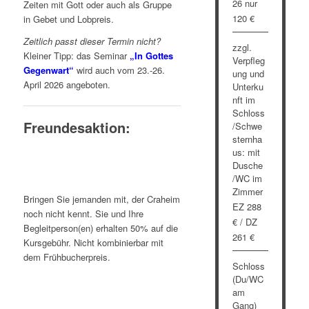
26 nur
Zeiten mit Gott oder auch als Gruppe
120 €
in Gebet und Lobpreis.
Zeitlich passt dieser Termin nicht?
zzgl.
Kleiner Tipp: das Seminar
„In Gottes
Verpfleg
Gegenwart“
wird auch vom 23.-26.
ung und
April 2026 angeboten.
Unterku
nft im
Schloss
Freundesaktion:
/Schwe
sternha
us: mit
Dusche
/WC im
Zimmer
Bringen Sie jemanden mit, der Craheim
EZ 288
noch nicht kennt. Sie und Ihre
€ / DZ
Begleitperson(en) erhalten 50% auf die
261 €
Kursgebühr. Nicht kombinierbar mit
dem Frühbucherpreis.
Schloss
(Du/WC
am
Gang)