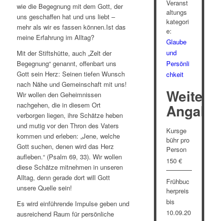
Veranst
wie die Begegnung mit dem Gott, der
altungs
uns geschaffen hat und uns liebt –
kategori
mehr als wir es fassen können.Ist das
e:
meine Erfahrung im Alltag?
Glaube
und
Mit der Stiftshütte, auch „Zelt der
Begegnung“ genannt, offenbart uns
Persönli
Gott sein Herz: Seinen tiefen Wunsch
chkeit
nach Nähe und Gemeinschaft mit uns!
Weitere
Wir wollen den Geheimnissen
nachgehen, die in diesem Ort
Angabe
verborgen liegen, ihre Schätze heben
und mutig vor den Thron des Vaters
Kursge
kommen und erleben: „Jene, welche
bühr pro
Gott suchen, denen wird das Herz
Person
aufleben.“ (Psalm 69, 33). Wir wollen
150 €
diese Schätze mitnehmen in unseren
Alltag, denn gerade dort will Gott
Frühbuc
unsere Quelle sein!
herpreis
bis
Es wird einführende Impulse geben und
10.09.20
ausreichend Raum für persönliche