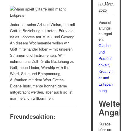
30. März
2025
Veranst
Jeder hat seine Art und Weise, um mit
altungs
Gott in Beziehung zu treten. Für viele
kategori
ist es Lobpreis mit Musik und Gesang.
en:
An diesem Wochenende wollen wir
Glaube
Gott miteinander loben – mit unseren
und
Stimmen und Instrumenten. Wir
Persönli
nehmen uns Zeit für die Beziehung zu
chkeit
,
Gott, neue Lieder, Worship with the
Kreativit
Word, Stille und Entspannung,
ät und
Auftanken mit dem Wort Gottes.
Entspan
Eigene Instrumente können gerne
nung
mitgebracht werden, aber auch so ist
man herzlich willkommen.
Weitere
Angabe
Freundesaktion:
Kursge
bühr pro