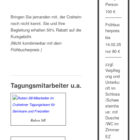
Person
100 €
Bringen Sie jemanden mit, der Craheim
noch nicht kennt. Sie und Ihre
Frühbuc
Begleitung erhalten 50% Rabatt auf die
herpreis
Kursgebühr.
bis
(Nicht kombinierbar mit dem
14.02.25
Frühbucherpreis.)
nur 80 €
zzgl.
Verpfleg
ung und
Unterku
Tagungsmitarbeiter u.a.
nft im
Schloss
/Schwe
sternha
us: mit
Dusche
Ruben Sill
/WC im
Zimmer
EZ